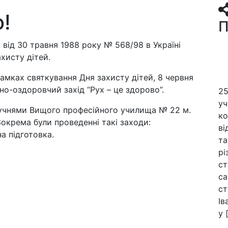
о!
П
 від 30 травня 1988 року № 568/98 в Україні
хисту дітей.
рамках святкування Дня захисту дітей, 8 червня
о-оздоровчий захід “Рух – це здорово”.
25
уч
з учнями Вищого професійного училища № 22 м.
ко
окрема були проведенні такі заходи:
ві
а підготовка.
та
рі
ст
са
ст
Ів
у 