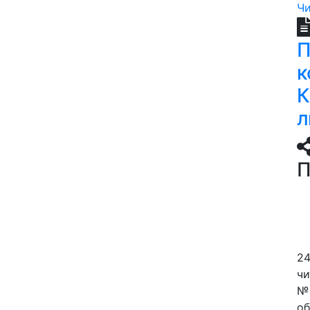
Чи
П
к
К
л
П
24
чи
№ 
об