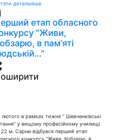
тати детальніше
ерший етап обласного
онкурсу “Живи,
обзарю, в пам’яті
юдській…”
оширити
 лютого в рамках тижня ” Шевченківські
тання” у вищому професійному училищі
22 м. Сарни відбувся перший етап
ласного конкурсу “Живи, Кобзарю, в