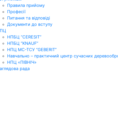
Правила прийому
Професії
Питання та відповіді
Документи до вступу
ПЦ
НПБЦ “CERESIT”
НПБЦ “KNAUF”
НПЦ МС-ТСУ “GEBERIT”
Навчально – практичний центр сучасних деревообр
НПЦ «ПІВНІЧ»
аглядова рада