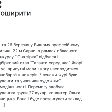
оширити
 та 26 березня у Вищому професійному
илищі 22 м.Сарни, в рамках обласного
нкурсу “Юна зірка” відбувся І
дбірковий етап “Таланти серед нас”. Жюрі
 усі присутні мали змогу насолодитися
знобарв’ям номерів. Членами журі були
уденти та учасники художньої
модіяльності. Перемогу здобула
удентка групи 27 кухар, кондитер Ольга
аницька. Вона і буде презентувати заклад
[…]