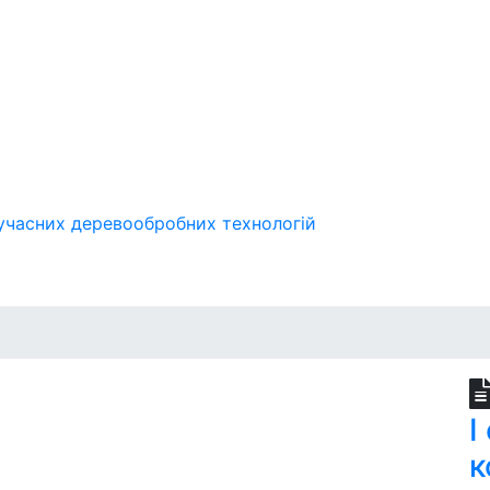
учасних деревообробних технологій
І
к