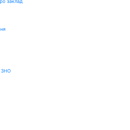
про заклад
ння
я ЗНО