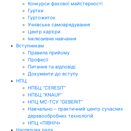
Конкурси фахової майстерності
Гуртки
Гуртожиток
Учнівське самоврядування
Центр кар’єри
Інклюзивне навчання
Вступникам
Правила прийому
Професії
Питання та відповіді
Документи до вступу
НПЦ
НПБЦ “CERESIT”
НПБЦ “KNAUF”
НПЦ МС-ТСУ “GEBERIT”
Навчально – практичний центр сучасних
деревообробних технологій
НПЦ «ПІВНІЧ»
Наглядова рада