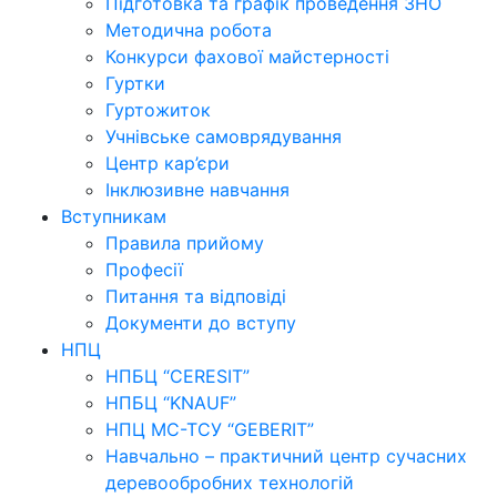
Підготовка та графік проведення ЗНО
Методична робота
Конкурси фахової майстерності
Гуртки
Гуртожиток
Учнівське самоврядування
Центр кар’єри
Інклюзивне навчання
Вступникам
Правила прийому
Професії
Питання та відповіді
Документи до вступу
НПЦ
НПБЦ “CERESIT”
НПБЦ “KNAUF”
НПЦ МС-ТСУ “GEBERIT”
Навчально – практичний центр сучасних
деревообробних технологій