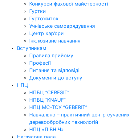
Конкурси фахової майстерності
Гуртки
Гуртожиток
Учнівське самоврядування
Центр кар’єри
Інклюзивне навчання
Вступникам
Правила прийому
Професії
Питання та відповіді
Документи до вступу
НПЦ
НПБЦ “CERESIT”
НПБЦ “KNAUF”
НПЦ МС-ТСУ “GEBERIT”
Навчально – практичний центр сучасних
деревообробних технологій
НПЦ «ПІВНІЧ»
Наглядова рада