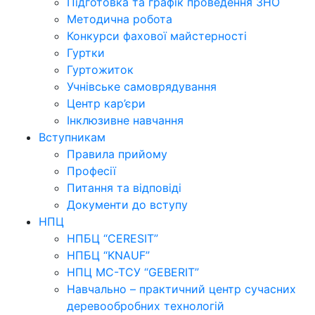
Підготовка та графік проведення ЗНО
Методична робота
Конкурси фахової майстерності
Гуртки
Гуртожиток
Учнівське самоврядування
Центр кар’єри
Інклюзивне навчання
Вступникам
Правила прийому
Професії
Питання та відповіді
Документи до вступу
НПЦ
НПБЦ “CERESIT”
НПБЦ “KNAUF”
НПЦ МС-ТСУ “GEBERIT”
Навчально – практичний центр сучасних
деревообробних технологій