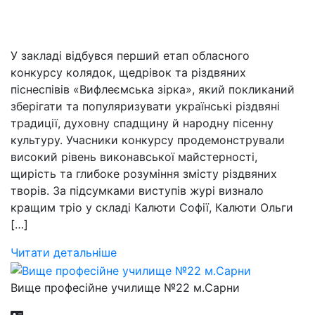
У закладі відбувся перший етап обласного
конкурсу колядок, щедрівок та різдвяних
піснеспівів «Вифлеємська зірка», який покликаний
зберігати та популяризувати українські різдвяні
традиції, духовну спадщину й народну пісенну
культуру. Учасники конкурсу продемонстрували
високий рівень виконавської майстерності,
щирість та глибоке розуміння змісту різдвяних
творів. За підсумками виступів журі визнало
кращим тріо у складі Калюти Софії, Калюти Ольги
[…]
Читати детальніше
Вище професійне училище №22 м.Сарни