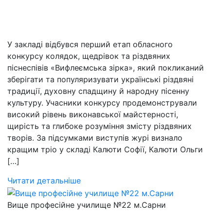
У закладі відбувся перший етап обласного
конкурсу колядок, щедрівок та різдвяних
піснеспівів «Вифлеємська зірка», який покликаний
зберігати та популяризувати українські різдвяні
традиції, духовну спадщину й народну пісенну
культуру. Учасники конкурсу продемонстрували
високий рівень виконавської майстерності,
щирість та глибоке розуміння змісту різдвяних
творів. За підсумками виступів журі визнало
кращим тріо у складі Калюти Софії, Калюти Ольги
[…]
Читати детальніше
Вище професійне училище №22 м.Сарни