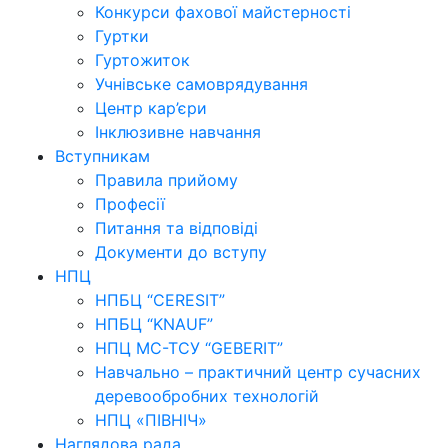
Конкурси фахової майстерності
Гуртки
Гуртожиток
Учнівське самоврядування
Центр кар’єри
Інклюзивне навчання
Вступникам
Правила прийому
Професії
Питання та відповіді
Документи до вступу
НПЦ
НПБЦ “CERESIT”
НПБЦ “KNAUF”
НПЦ МС-ТСУ “GEBERIT”
Навчально – практичний центр сучасних
деревообробних технологій
НПЦ «ПІВНІЧ»
Наглядова рада