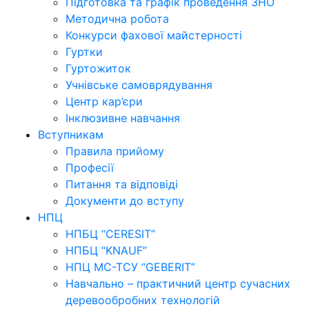
Підготовка та графік проведення ЗНО
Методична робота
Конкурси фахової майстерності
Гуртки
Гуртожиток
Учнівське самоврядування
Центр кар’єри
Інклюзивне навчання
Вступникам
Правила прийому
Професії
Питання та відповіді
Документи до вступу
НПЦ
НПБЦ “CERESIT”
НПБЦ “KNAUF”
НПЦ МС-ТСУ “GEBERIT”
Навчально – практичний центр сучасних
деревообробних технологій