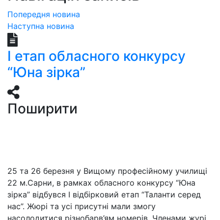
Попередня новина
Наступна новина
І етап обласного конкурсу
“Юна зірка”
Поширити
25 та 26 березня у Вищому професійному училищі
22 м.Сарни, в рамках обласного конкурсу “Юна
зірка” відбувся І відбірковий етап “Таланти серед
нас”. Жюрі та усі присутні мали змогу
насолодитися різнобарв’ям номерів. Членами журі