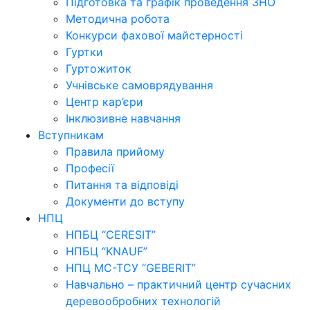
Підготовка та графік проведення ЗНО
Методична робота
Конкурси фахової майстерності
Гуртки
Гуртожиток
Учнівське самоврядування
Центр кар’єри
Інклюзивне навчання
Вступникам
Правила прийому
Професії
Питання та відповіді
Документи до вступу
НПЦ
НПБЦ “CERESIT”
НПБЦ “KNAUF”
НПЦ МС-ТСУ “GEBERIT”
Навчально – практичний центр сучасних
деревообробних технологій