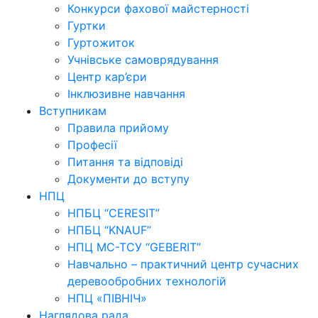
Конкурси фахової майстерності
Гуртки
Гуртожиток
Учнівське самоврядування
Центр кар’єри
Інклюзивне навчання
Вступникам
Правила прийому
Професії
Питання та відповіді
Документи до вступу
НПЦ
НПБЦ “CERESIT”
НПБЦ “KNAUF”
НПЦ МС-ТСУ “GEBERIT”
Навчально – практичний центр сучасних
деревообробних технологій
НПЦ «ПІВНІЧ»
Наглядова рада