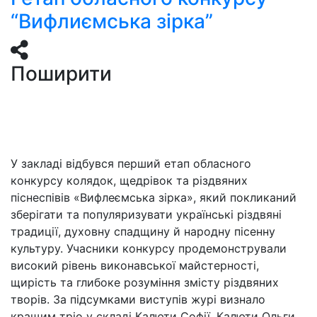
“Вифлиємська зірка”
Поширити
У закладі відбувся перший етап обласного
конкурсу колядок, щедрівок та різдвяних
піснеспівів «Вифлеємська зірка», який покликаний
зберігати та популяризувати українські різдвяні
традиції, духовну спадщину й народну пісенну
культуру. Учасники конкурсу продемонстрували
високий рівень виконавської майстерності,
щирість та глибоке розуміння змісту різдвяних
творів. За підсумками виступів журі визнало
кращим тріо у складі Калюти Софії, Калюти Ольги