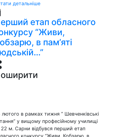
тати детальніше
ерший етап обласного
онкурсу “Живи,
обзарю, в пам’яті
юдській…”
оширити
 лютого в рамках тижня ” Шевченківські
тання” у вищому професійному училищі
22 м. Сарни відбувся перший етап
ласного конкурсу “Живи, Кобзарю, в