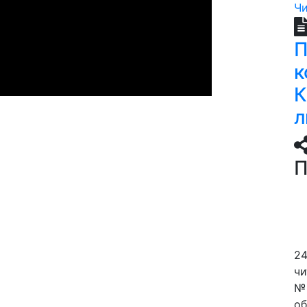
Чи
П
к
К
л
П
24
чи
№ 
об