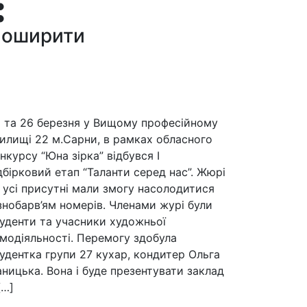
оширити
 та 26 березня у Вищому професійному
илищі 22 м.Сарни, в рамках обласного
нкурсу “Юна зірка” відбувся І
дбірковий етап “Таланти серед нас”. Жюрі
 усі присутні мали змогу насолодитися
знобарв’ям номерів. Членами журі були
уденти та учасники художньої
модіяльності. Перемогу здобула
удентка групи 27 кухар, кондитер Ольга
аницька. Вона і буде презентувати заклад
[…]