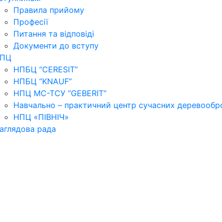
Правила прийому
Професії
Питання та відповіді
Документи до вступу
ПЦ
НПБЦ “CERESIT”
НПБЦ “KNAUF”
НПЦ МС-ТСУ “GEBERIT”
Навчально – практичний центр сучасних деревообр
НПЦ «ПІВНІЧ»
аглядова рада