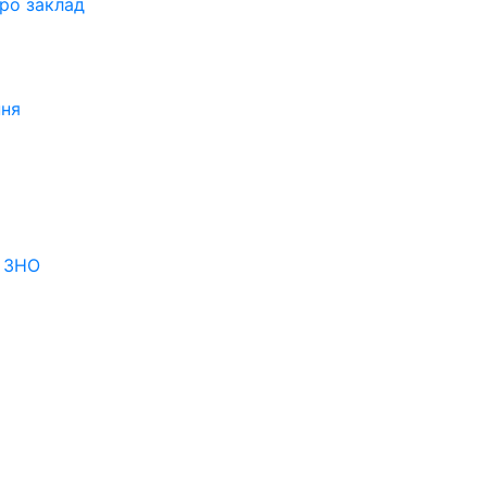
про заклад
ння
я ЗНО