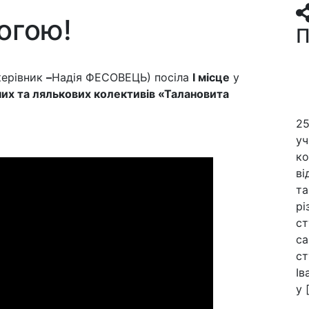
огою!
П
керівник
–
Надія ФЕСОВЕЦЬ) посіла
І місце
у
их та лялькових колективів «Талановита
25
уч
ко
ві
та
рі
ст
са
ст
Ів
у 