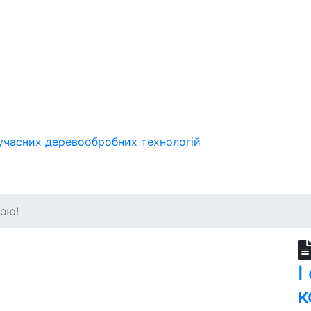
учасних деревообробних технологій
гою!
І
к