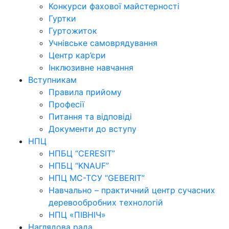
Конкурси фахової майстерності
Гуртки
Гуртожиток
Учнівське самоврядування
Центр кар’єри
Інклюзивне навчання
Вступникам
Правила прийому
Професії
Питання та відповіді
Документи до вступу
НПЦ
НПБЦ “CERESIT”
НПБЦ “KNAUF”
НПЦ МС-ТСУ “GEBERIT”
Навчально – практичний центр сучасних
деревообробних технологій
НПЦ «ПІВНІЧ»
Наглядова рада