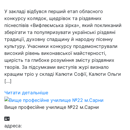
У закладі відбувся перший етап обласного
конкурсу колядок, щедрівок та різдвяних
піснеспівів «Вифлеємська зірка», який покликаний
зберігати та популяризувати українські різдвяні
традиції, духовну спадщину й народну пісенну
культуру. Учасники конкурсу продемонстрували
високий рівень виконавської майстерності,
щирість та глибоке розуміння змісту різдвяних
творів. За підсумками виступів журі визнало
кращим тріо у складі Калюти Софії, Калюти Ольги
[…]
Читати детальніше
Вище професійне училище №22 м.Сарни
aдресa: