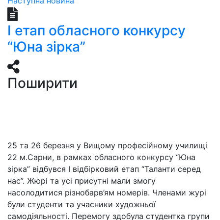
Наступна новина
І етап обласного конкурсу
“Юна зірка”
Поширити
25 та 26 березня у Вищому професійному училищі
22 м.Сарни, в рамках обласного конкурсу “Юна
зірка” відбувся І відбірковий етап “Таланти серед
нас”. Жюрі та усі присутні мали змогу
насолодитися різнобарв’ям номерів. Членами журі
були студенти та учасники художньої
самодіяльності. Перемогу здобула студентка групи