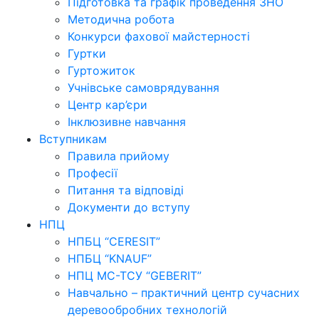
Підготовка та графік проведення ЗНО
Методична робота
Конкурси фахової майстерності
Гуртки
Гуртожиток
Учнівське самоврядування
Центр кар’єри
Інклюзивне навчання
Вступникам
Правила прийому
Професії
Питання та відповіді
Документи до вступу
НПЦ
НПБЦ “CERESIT”
НПБЦ “KNAUF”
НПЦ МС-ТСУ “GEBERIT”
Навчально – практичний центр сучасних
деревообробних технологій